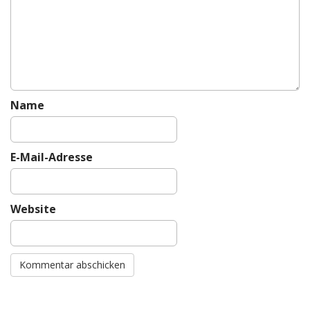
i
o
n
Name
E-Mail-Adresse
Website