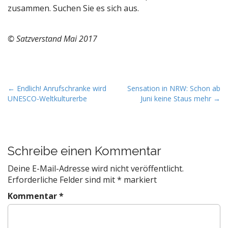
zusammen. Suchen Sie es sich aus.
© Satzverstand Mai 2017
P
← Endlich! Anrufschranke wird
Sensation in NRW: Schon ab
UNESCO-Weltkulturerbe
Juni keine Staus mehr →
o
s
t
n
Schreibe einen Kommentar
a
v
Deine E-Mail-Adresse wird nicht veröffentlicht.
Erforderliche Felder sind mit
*
markiert
i
g
Kommentar
*
a
t