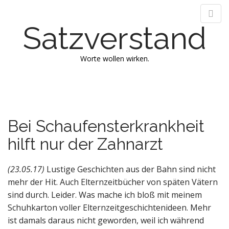
Satzverstand
Worte wollen wirken.
M
S
k
a
i
i
p
n
Bei Schaufensterkrankheit
t
m
o
hilft nur der Zahnarzt
e
c
n
o
n
(23.05.17)
Lustige Geschichten aus der Bahn sind nicht
u
t
mehr der Hit. Auch Elternzeitbücher von späten Vätern
e
sind durch. Leider. Was mache ich bloß mit meinem
n
Schuhkarton voller Elternzeitgeschichtenideen. Mehr
t
ist damals daraus nicht geworden, weil ich während