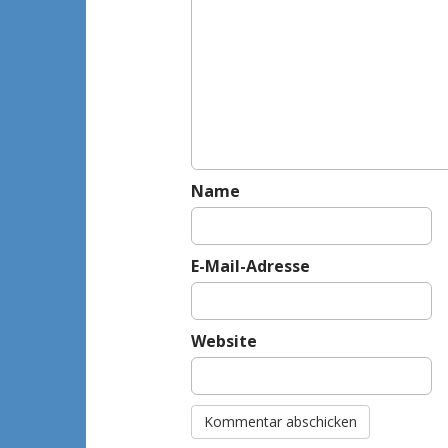
t
i
o
n
Name
E-Mail-Adresse
Website