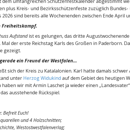
 mit dem umfangreichen Schützenfestkalender abgestimmt w
ten plus Kreis- und Bezirksschützenfeste zuzüglich Bundes-
s 2026 sind bereits alle Wochenenden zwischen Ende April u
n Freiheitskampf.
huss Aufstand
ist es gelungen, das dritte Augustwochenende
0. Mal der erste Reichstag Karls des Großen in Paderborn. 
 gezeigt.
 gerade ein Freund der Westfalen…
ießt sich der Kreis zu Katalalonien. Karl hatte damals schwer
tand unter
Herzog Widukind
auf dem Gebiet des heutigen We
n haben wir mit Armin Laschet ja wieder einen „Landesvater“
 das ausstehende Rückspiel.
: Befreit Euch!
Aquarellen und 4 Holzschnitten;
chichte, Westostwestfalenverlag;