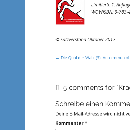
Limitierte 1. Aufla
WOWI
SBN: 9-783-
© Satzverstand Oktober 2017
P
← Die Qual der Wahl (3): Autoimmunlo
o
s
t
5 comments for “
Kra
n
a
v
Schreibe einen Komme
i
Deine E-Mail-Adresse wird nicht ve
g
Kommentar
*
a