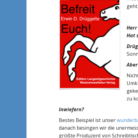
t
geht
Herr
Hat 
Drüg
Sonn
Aber
Nich
Umkl
geke
zu k
Inwiefern?
Bestes Beispiel ist unser
wunderba
danach besingen wir die unermessl
größte Produzent von Schreibtisc