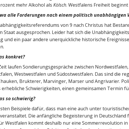
Prozent mehr Alkohol als
Kölsch
. Westfalens Freiheit beginnt
twa alle Forderungen nach einem politisch unabhängigen 
nabhängigkeitsreferendums von 9 nach Christus hat Bestand
n Staat ausgesprochen. Leider hat sich die Unabhängigkeit
 und ein paar andere unerquickliche historische Ereignisse
n.
as konkret?
 Zeit laufen Sondierungsgespräche zwischen Nordwestfalen,
alen, Westwestfalen und Südostwestfalen. Das sind die re
hauken, Brukterer, Marvinger, Marser und Angrivarier. Politi
es erhebliche Schwierigkeiten, einen gemeinsamen Termin fü
as so schwierig?
esten Beispiele dafür, dass man eine auch unter touristisc
eranstaltet. Die anfängliche Begeisterung in Deutschland
 Für Westfalen kommt deshalb nur eine Sommerrevolution in Fr