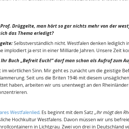
.
 Prof. Drüggelte, man hört so gar nichts mehr von der wes
sich das Thema erledigt?
gelte:
Selbstverständlich nicht. Westfalen denken lediglich 
e implodiert ja erst in einer Milliarde Jahren. Unsere Zeit 
 Ihr Buch „Befreit Euch!“ darf man schon als Aufruf zum A
t im wörtlichen Sinn. Mir geht es zunächt um die geistige Be
ammerung. Seit uns die Briten 1946 mit diesem unsäglichen
ttet haben, arbeiten wir uns unentwegt an den Rheinländern
onzentrieren.
res Westfalenlied
. Es beginnt mit dem Satz
„Ihr mögt den Rh
iche Hochkultur Westfalens. Davon müssen wir uns befreien
hrollcontainern in Lichtgrau. Zwei von drei in Deutschlan