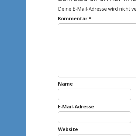
a
Deine E-Mail-Adresse wird nicht ve
v
Kommentar
*
i
g
a
t
i
o
n
Name
E-Mail-Adresse
Website