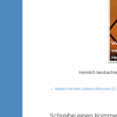
t
Heimlich beobachte
P
← Neulich bei den Liebesschlössern (1
o
s
t
Schreibe einen Komme
n